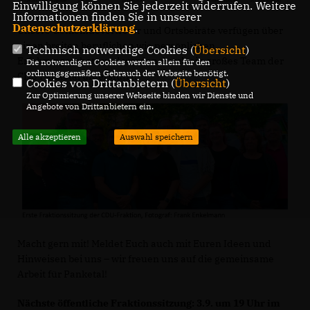
Einwilligung können Sie jederzeit widerrufen. Weitere
Informationen finden Sie in unserer
Datenschutzerklärung
.
Unsere Gemeindevertreter und Ortsbeiräte verfügen über
einen breiten beruflichen wie persönlichen
Technisch notwendige Cookies (
Übersicht
)
Erfahrungsschatz und werden durch ein großes Team der
Die notwendigen Cookies werden allein für den
ordnungsgemäßen Gebrauch der Webseite benötigt.
CDU Panketal unterstützt.
Cookies von Drittanbietern (
Übersicht
)
Zur Optimierung unserer Webseite binden wir Dienste und
Angebote von Drittanbietern ein.
Alle akzeptieren
Auswahl speichern
Macht gern mit! Meldet Euch auch mit Euren Ideen und
Hinweisen bei uns – wir freuen uns auf die gemeinsame
Arbeit für Panketal!
Nächste öffentliche Fraktionssitzung: 3.9. um 19 Uhr im