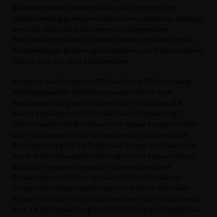
Rahmen unserer Gemeinde voll aus. Aufgrund der
explosionsartig gestiegenen Baukosten zahlen die Anlieger
dennoch mehr, als in den bereits fertiggestellten
Erschließungsgebieten. Weitere Entlastung kann nur die
Brandenburger Regierung ermöglichen, doch hier ist dieses
Thema noch gar nicht angekommen.
Aufgrund des Drucks von CDU und Freie Wähler erwägt
Ministerpräsident Woidke momentan ledlich eine
Beitragsbefreiung bei der Sanierung von Straßen, die
bereits asphaltiert sind (Straßenbaubeitragsatzung).
Obwohl hierfür ein Beschluss noch immer aussteht, nahm
unser Bürgermeister in vorauseilendem Gehorsam die
Beitragsenkung für die Panketaler Bürger im Straßenbau
heute in der Gemeindevertretung von der Tagesordnung.
Statt in der eigenen Gemeinde eine rechtssichere
Entlastung zu schaffen, verlässt sich Herr Wonke auf
Versprechen seiner Landesspitze und bricht dabei sein
Versprechen hier im Ort: im November wurde beschlossen,
dass die Beitragsenkung für Erschließung und Straßenbau